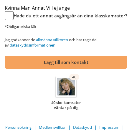
Kvinna
Man
Annat
Vill ej ange
Hade du ett annat avgångsår än dina klasskamrater?
*Obligatoriska fält
Jag godkänner de
allmänna villkoren
och har tagit del
av
dataskyddsinformationen
.
Lägg till som kontakt
40
40 skolkamrater
väntar på dig
Personsökning
Medlemsvillkor
Dataskydd
Impressum