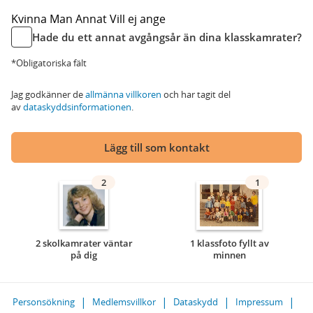
Kvinna
Man
Annat
Vill ej ange
Hade du ett annat avgångsår än dina klasskamrater?
*Obligatoriska fält
Jag godkänner de
allmänna villkoren
och har tagit del
av
dataskyddsinformationen
.
Lägg till som kontakt
2
1
2 skolkamrater väntar
1 klassfoto fyllt av
på dig
minnen
Personsökning
Medlemsvillkor
Dataskydd
Impressum