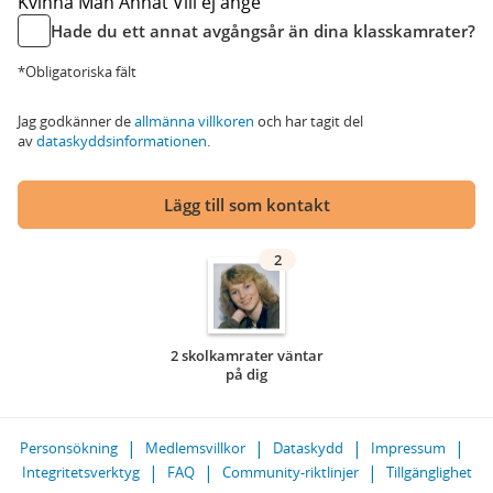
Kvinna
Man
Annat
Vill ej ange
Hade du ett annat avgångsår än dina klasskamrater?
*Obligatoriska fält
Jag godkänner de
allmänna villkoren
och har tagit del
av
dataskyddsinformationen
.
Lägg till som kontakt
2
2 skolkamrater väntar
på dig
Personsökning
Medlemsvillkor
Dataskydd
Impressum
Integritetsverktyg
FAQ
Community-riktlinjer
Tillgänglighet