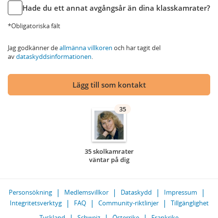
Hade du ett annat avgångsår än dina klasskamrater?
*Obligatoriska fält
Jag godkänner de
allmänna villkoren
och har tagit del
av
dataskyddsinformationen
.
Lägg till som kontakt
35
35 skolkamrater
väntar på dig
Personsökning
Medlemsvillkor
Dataskydd
Impressum
Integritetsverktyg
FAQ
Community-riktlinjer
Tillgänglighet
Tyskland
Schweiz
Österrike
Frankrike