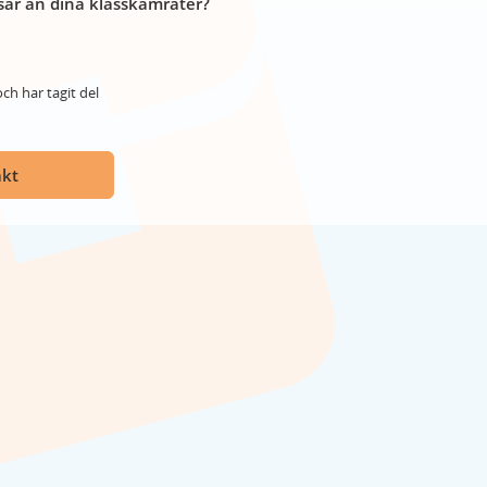
år än dina klasskamrater?
ch har tagit del
akt