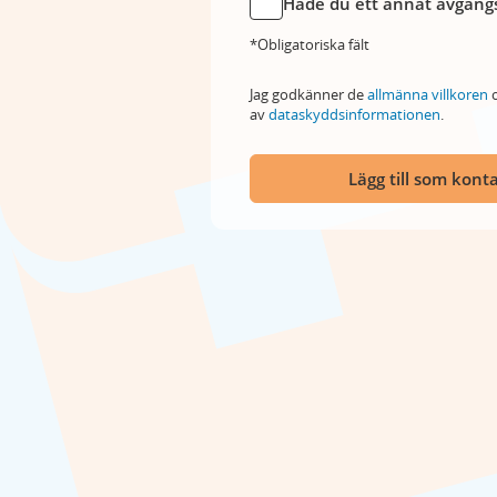
Hade du ett annat avgångs
*Obligatoriska fält
Jag godkänner de
allmänna villkoren
o
av
dataskyddsinformationen
.
Lägg till som kont