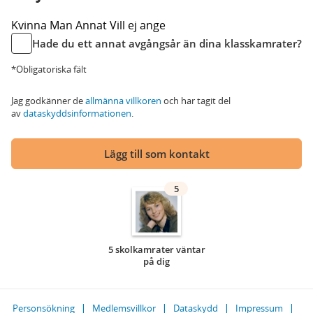
Kvinna
Man
Annat
Vill ej ange
Hade du ett annat avgångsår än dina klasskamrater?
*Obligatoriska fält
Jag godkänner de
allmänna villkoren
och har tagit del
av
dataskyddsinformationen
.
Lägg till som kontakt
5
5 skolkamrater väntar
på dig
Personsökning
Medlemsvillkor
Dataskydd
Impressum