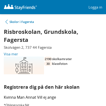
Logga in
Skolor i Fagersta
Risbroskolan, Grundskola,
Fagersta
Skolvägen 2, 737 44 Fagersta
Visa mer
2190
skolkamrater
30
klassfoton
Registrera dig på den här skolan
Kvinna
Man
Annat
Vill ej ange
*Obligatoriska fält