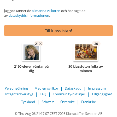
Jag godkänner de
allmänna villkoren
och har tagit del
av
dataskyddsinformationen
.
Till klasslistan!
2190
30
2190 elever väntar på
30 klassfoton fulla av
dig
minnen
Personsökning
Medlemsvillkor
Dataskydd
Impressum
Integritetsverktyg
FAQ
Community-riktlinjer
Tillgänglighet
Tyskland
Schweiz
Österrike
Frankrike
© Thu Aug 06 21:17:07 CEST 2026 Klassträffen Sweden AB