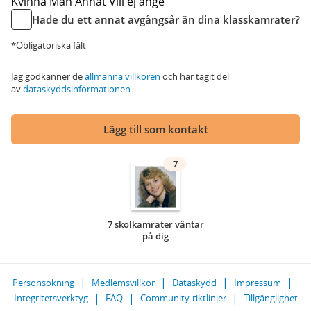
Kvinna
Man
Annat
Vill ej ange
Hade du ett annat avgångsår än dina klasskamrater?
*Obligatoriska fält
Jag godkänner de
allmänna villkoren
och har tagit del
av
dataskyddsinformationen
.
Lägg till som kontakt
7
7 skolkamrater väntar
på dig
Personsökning
Medlemsvillkor
Dataskydd
Impressum
Integritetsverktyg
FAQ
Community-riktlinjer
Tillgänglighet