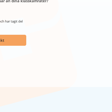
år än dina klasskamrater?
ch har tagit del
akt