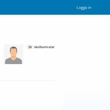
Logga in
26
skolkamrater