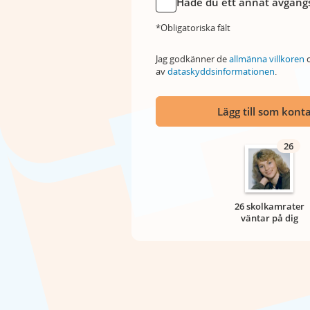
Hade du ett annat avgångs
*Obligatoriska fält
Jag godkänner de
allmänna villkoren
o
av
dataskyddsinformationen
.
Lägg till som kont
26
26 skolkamrater
väntar på dig