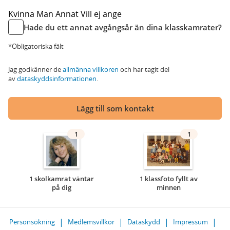
Kvinna
Man
Annat
Vill ej ange
Hade du ett annat avgångsår än dina klasskamrater?
*Obligatoriska fält
Jag godkänner de
allmänna villkoren
och har tagit del
av
dataskyddsinformationen
.
Lägg till som kontakt
1
1
1 skolkamrat väntar
1 klassfoto fyllt av
på dig
minnen
Personsökning
Medlemsvillkor
Dataskydd
Impressum