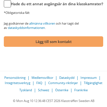
Hade du ett annat avgångsår än dina klasskamrater?
*Obligatoriska fält
Jag godkänner de
allmänna villkoren
och har tagit del
av
dataskyddsinformationen
.
Lägg till som kontakt
Personsökning
Medlemsvillkor
Dataskydd
Impressum
Integritetsverktyg
FAQ
Community-riktlinjer
Tillgänglighet
Tyskland
Schweiz
Österrike
Frankrike
© Mon Aug 10 12:36:48 CEST 2026 Klassträffen Sweden AB