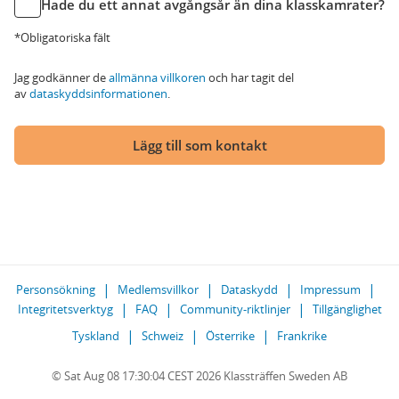
Hade du ett annat avgångsår än dina klasskamrater?
*Obligatoriska fält
Jag godkänner de
allmänna villkoren
och har tagit del
av
dataskyddsinformationen
.
Lägg till som kontakt
Personsökning
Medlemsvillkor
Dataskydd
Impressum
Integritetsverktyg
FAQ
Community-riktlinjer
Tillgänglighet
Tyskland
Schweiz
Österrike
Frankrike
© Sat Aug 08 17:30:04 CEST 2026 Klassträffen Sweden AB