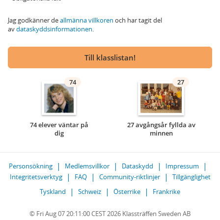
Jag godkänner de
allmänna villkoren
och har tagit del
av
dataskyddsinformationen
.
Till klasslistan!
74
27
74 elever väntar på
27 avgångsår fyllda av
dig
minnen
Personsökning
Medlemsvillkor
Dataskydd
Impressum
Integritetsverktyg
FAQ
Community-riktlinjer
Tillgänglighet
Tyskland
Schweiz
Österrike
Frankrike
© Fri Aug 07 20:11:00 CEST 2026 Klassträffen Sweden AB