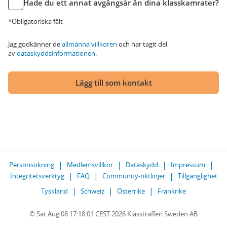
Hade du ett annat avgångsår än dina klasskamrater?
*Obligatoriska fält
Jag godkänner de
allmänna villkoren
och har tagit del
av
dataskyddsinformationen
.
Lägg till som kontakt
Personsökning
Medlemsvillkor
Dataskydd
Impressum
Integritetsverktyg
FAQ
Community-riktlinjer
Tillgänglighet
Tyskland
Schweiz
Österrike
Frankrike
© Sat Aug 08 17:18:01 CEST 2026 Klassträffen Sweden AB