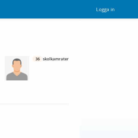
Logga in
36
skolkamrater