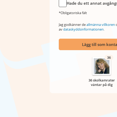
Hade du ett annat avgångs
*Obligatoriska fält
Jag godkänner de
allmänna villkoren
o
av
dataskyddsinformationen
.
Lägg till som kont
36
36 skolkamrater
väntar på dig