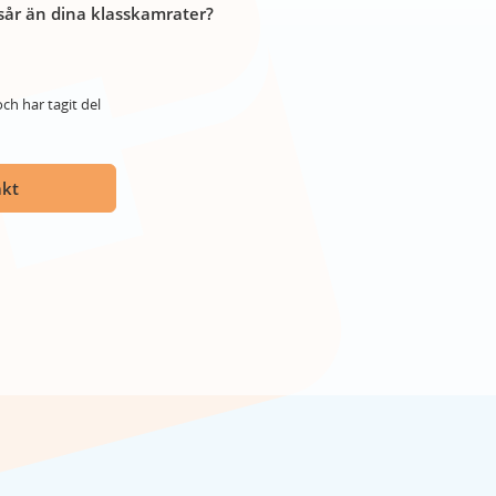
år än dina klasskamrater?
ch har tagit del
akt