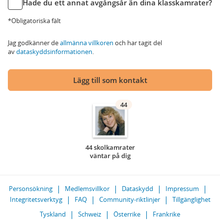
Hade du ett annat avgångsår än dina klasskamrater?
*Obligatoriska fält
Jag godkänner de
allmänna villkoren
och har tagit del
av
dataskyddsinformationen
.
Lägg till som kontakt
44
44 skolkamrater
väntar på dig
Personsökning
Medlemsvillkor
Dataskydd
Impressum
Integritetsverktyg
FAQ
Community-riktlinjer
Tillgänglighet
Tyskland
Schweiz
Österrike
Frankrike