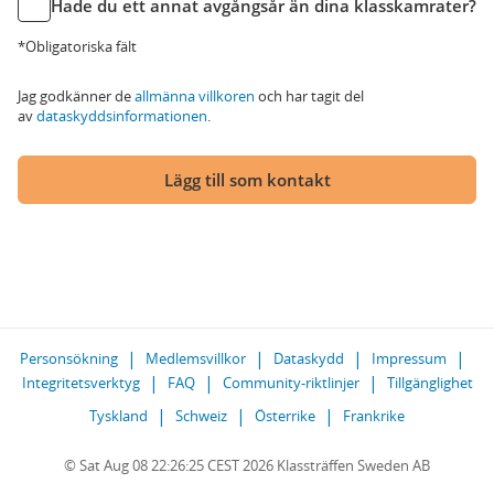
Hade du ett annat avgångsår än dina klasskamrater?
*Obligatoriska fält
Jag godkänner de
allmänna villkoren
och har tagit del
av
dataskyddsinformationen
.
Lägg till som kontakt
Personsökning
Medlemsvillkor
Dataskydd
Impressum
Integritetsverktyg
FAQ
Community-riktlinjer
Tillgänglighet
Tyskland
Schweiz
Österrike
Frankrike
© Sat Aug 08 22:26:25 CEST 2026 Klassträffen Sweden AB