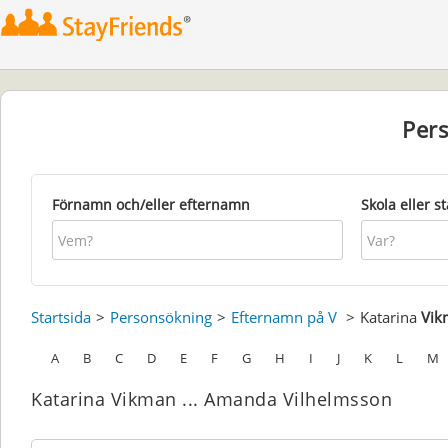
Per
Förnamn och/eller efternamn
Skola eller s
Startsida
Personsökning
Efternamn på V
Katarina
Vik
A
B
C
D
E
F
G
H
I
J
K
L
M
Katarina Vikman ... Amanda Vilhelmsson