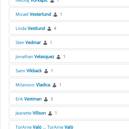
Nikolaj
Vorkapic
1
Micael
Vesterlund
1
Linda
Vestlund
4
Sten
Vedmar
1
Jonathan
Velasquez
1
Sami
Vikback
1
Milanovic
Vladica
1
Erik
Vestman
3
Jeanette
Villson
1
TorArne
Valö
... TorArne
Valö