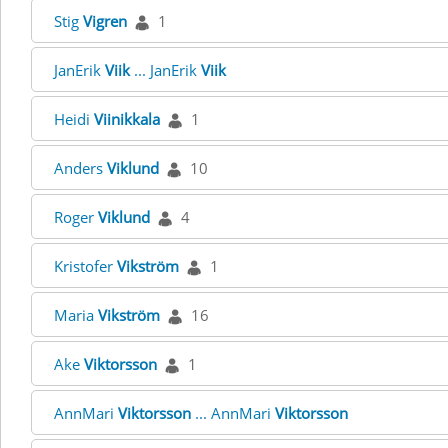
Stig
Vigren
1
JanErik
Viik
... JanErik
Viik
Heidi
Viinikkala
1
Anders
Viklund
10
Roger
Viklund
4
Kristofer
Vikström
1
Maria
Vikström
16
Ake
Viktorsson
1
AnnMari
Viktorsson
... AnnMari
Viktorsson