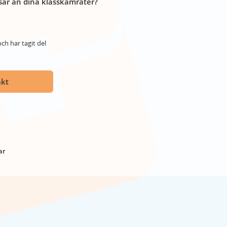
år än dina klasskamrater?
ch har tagit del
akt
ar