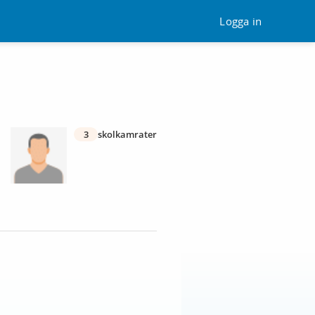
Logga in
3
skolkamrater