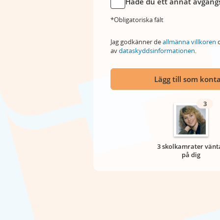
Hade du ett annat avgångs
*Obligatoriska fält
Jag godkänner de
allmänna villkoren
o
av
dataskyddsinformationen
.
Lägg till som kont
3
3 skolkamrater vänt
på dig