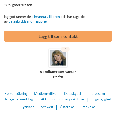
*Obligatoriska fält
Jag godkänner de
allmänna villkoren
och har tagit del
av
dataskyddsinformationen
.
Lägg till som kontakt
5
5 skolkamrater väntar
på dig
Personsökning
Medlemsvillkor
Dataskydd
Impressum
Integritetsverktyg
FAQ
Community-riktlinjer
Tillgänglighet
Tyskland
Schweiz
Österrike
Frankrike