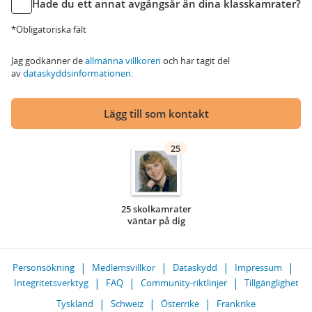
Hade du ett annat avgångsår än dina klasskamrater?
*Obligatoriska fält
Jag godkänner de
allmänna villkoren
och har tagit del
av
dataskyddsinformationen
.
Lägg till som kontakt
25
25 skolkamrater
väntar på dig
Personsökning
Medlemsvillkor
Dataskydd
Impressum
Integritetsverktyg
FAQ
Community-riktlinjer
Tillgänglighet
Tyskland
Schweiz
Österrike
Frankrike