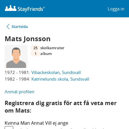
Logga in
Startsida
Mats Jonsson
25
skolkamrater
1
album
1972 - 1981:
Vibackeskolan, Sundsvall
1982 - 1984:
Katrinelunds skola, Sundsvall
Anmäl profilen
Registrera dig gratis för att få veta mer
om Mats:
Kvinna
Man
Annat
Vill ej ange