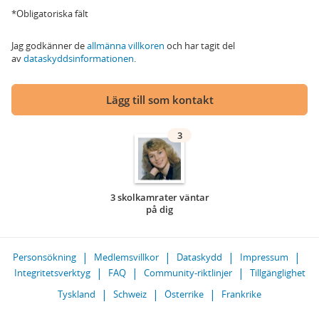
*Obligatoriska fält
Jag godkänner de
allmänna villkoren
och har tagit del
av
dataskyddsinformationen
.
Lägg till som kontakt
3
3 skolkamrater väntar
på dig
Personsökning
Medlemsvillkor
Dataskydd
Impressum
Integritetsverktyg
FAQ
Community-riktlinjer
Tillgänglighet
Tyskland
Schweiz
Österrike
Frankrike