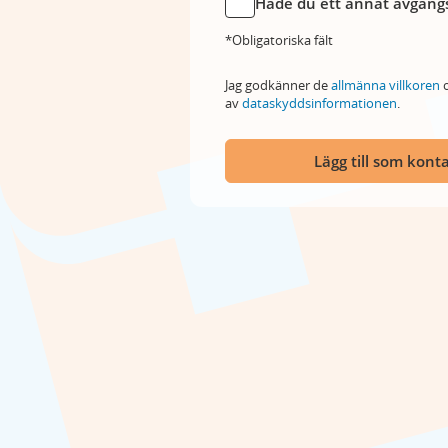
Hade du ett annat avgångs
*Obligatoriska fält
Jag godkänner de
allmänna villkoren
o
av
dataskyddsinformationen
.
Lägg till som kont