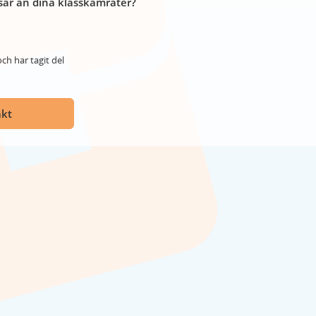
år än dina klasskamrater?
ch har tagit del
akt