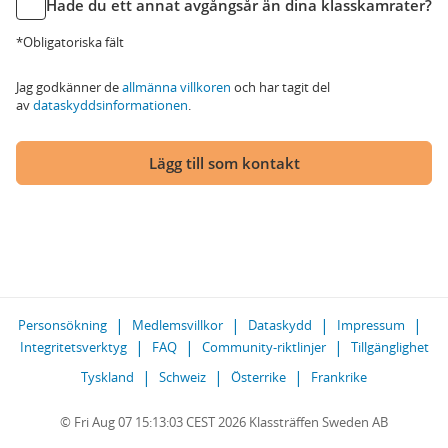
Hade du ett annat avgångsår än dina klasskamrater?
*Obligatoriska fält
Jag godkänner de
allmänna villkoren
och har tagit del
av
dataskyddsinformationen
.
Lägg till som kontakt
Personsökning
Medlemsvillkor
Dataskydd
Impressum
Integritetsverktyg
FAQ
Community-riktlinjer
Tillgänglighet
Tyskland
Schweiz
Österrike
Frankrike
© Fri Aug 07 15:13:03 CEST 2026 Klassträffen Sweden AB