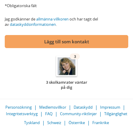
*Obligatoriska fält
Jag godkänner de
allmänna villkoren
och har tagit del
av
dataskyddsinformationen
.
Lägg till som kontakt
3
3 skolkamrater väntar
på dig
Personsökning
Medlemsvillkor
Dataskydd
Impressum
Integritetsverktyg
FAQ
Community-riktlinjer
Tillgänglighet
Tyskland
Schweiz
Österrike
Frankrike