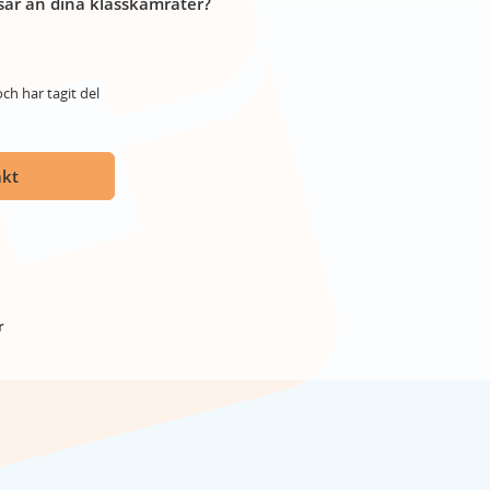
år än dina klasskamrater?
ch har tagit del
akt
r