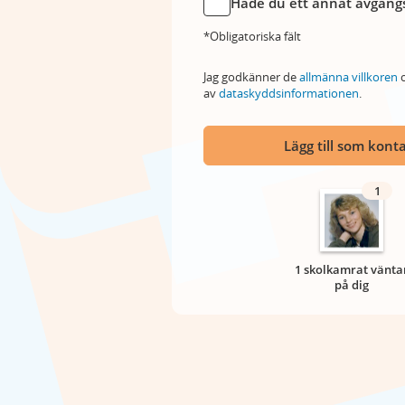
Hade du ett annat avgångs
*Obligatoriska fält
Jag godkänner de
allmänna villkoren
o
av
dataskyddsinformationen
.
Lägg till som kont
1
1 skolkamrat vänta
på dig