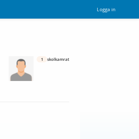
Logga in
1
skolkamrat