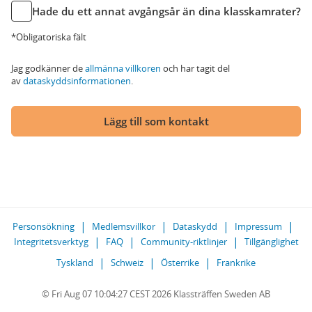
Hade du ett annat avgångsår än dina klasskamrater?
*Obligatoriska fält
Jag godkänner de
allmänna villkoren
och har tagit del
av
dataskyddsinformationen
.
Lägg till som kontakt
Personsökning
Medlemsvillkor
Dataskydd
Impressum
Integritetsverktyg
FAQ
Community-riktlinjer
Tillgänglighet
Tyskland
Schweiz
Österrike
Frankrike
© Fri Aug 07 10:04:27 CEST 2026 Klassträffen Sweden AB