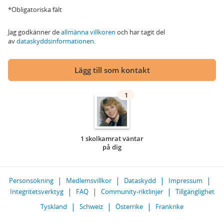
*Obligatoriska fält
Jag godkänner de
allmänna villkoren
och har tagit del
av
dataskyddsinformationen
.
Lägg till som kontakt
1
1 skolkamrat väntar
på dig
Personsökning
Medlemsvillkor
Dataskydd
Impressum
Integritetsverktyg
FAQ
Community-riktlinjer
Tillgänglighet
Tyskland
Schweiz
Österrike
Frankrike