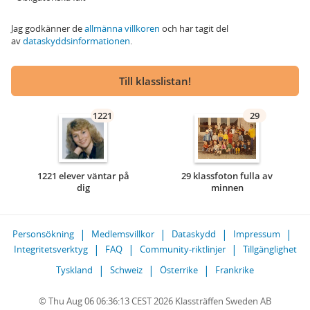
Jag godkänner de
allmänna villkoren
och har tagit del
av
dataskyddsinformationen
.
Till klasslistan!
1221
29
1221 elever väntar på
29 klassfoton fulla av
dig
minnen
Personsökning
Medlemsvillkor
Dataskydd
Impressum
Integritetsverktyg
FAQ
Community-riktlinjer
Tillgänglighet
Tyskland
Schweiz
Österrike
Frankrike
© Thu Aug 06 06:36:13 CEST 2026 Klassträffen Sweden AB