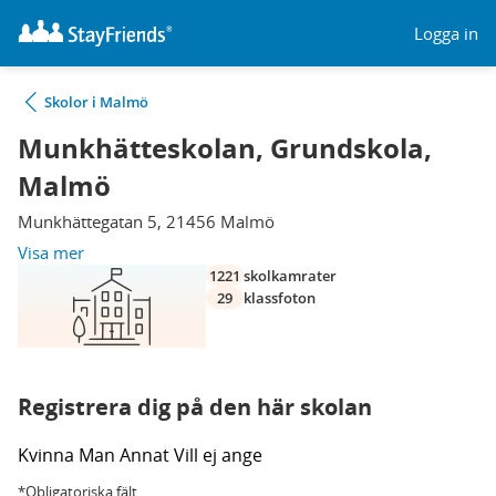
Logga in
Skolor i Malmö
Munkhätteskolan, Grundskola,
Malmö
Munkhättegatan 5, 21456 Malmö
Visa mer
1221
skolkamrater
29
klassfoton
Registrera dig på den här skolan
Kvinna
Man
Annat
Vill ej ange
*Obligatoriska fält