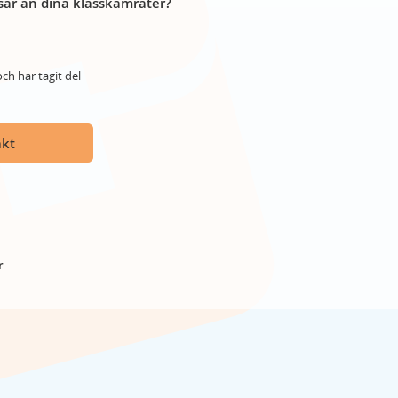
år än dina klasskamrater?
ch har tagit del
akt
r