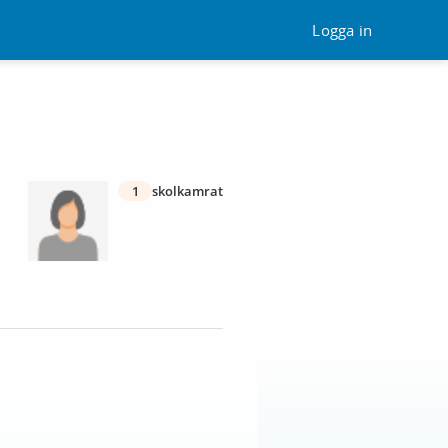
Logga in
1
skolkamrat