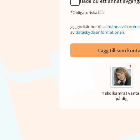
Hade du ett annat avgångs
*Obligatoriska fält
Jag godkänner de
allmänna villkoren
o
av
dataskyddsinformationen
.
Lägg till som kont
1
1 skolkamrat vänta
på dig