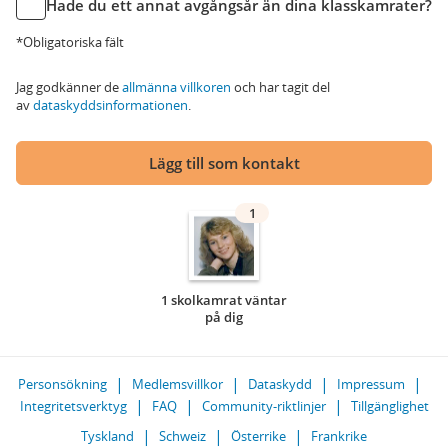
Hade du ett annat avgångsår än dina klasskamrater?
*Obligatoriska fält
Jag godkänner de
allmänna villkoren
och har tagit del
av
dataskyddsinformationen
.
Lägg till som kontakt
1
1 skolkamrat väntar
på dig
Personsökning
Medlemsvillkor
Dataskydd
Impressum
Integritetsverktyg
FAQ
Community-riktlinjer
Tillgänglighet
Tyskland
Schweiz
Österrike
Frankrike