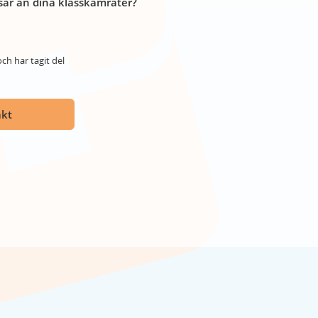
år än dina klasskamrater?
ch har tagit del
akt