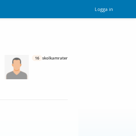
Logga in
16
skolkamrater