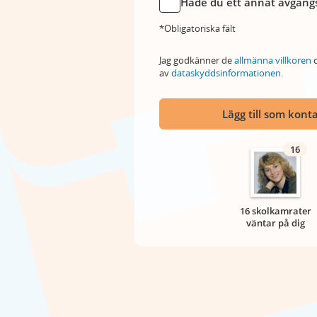
Hade du ett annat avgångs
*Obligatoriska fält
Jag godkänner de
allmänna villkoren
o
av
dataskyddsinformationen
.
Lägg till som kont
16
16 skolkamrater
väntar på dig