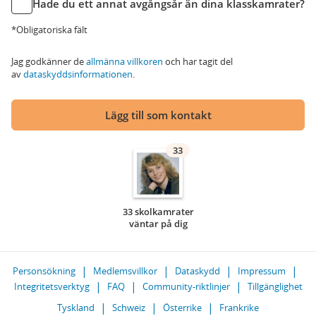
Hade du ett annat avgångsår än dina klasskamrater?
*Obligatoriska fält
Jag godkänner de
allmänna villkoren
och har tagit del
av
dataskyddsinformationen
.
Lägg till som kontakt
33
33 skolkamrater
väntar på dig
Personsökning
Medlemsvillkor
Dataskydd
Impressum
Integritetsverktyg
FAQ
Community-riktlinjer
Tillgänglighet
Tyskland
Schweiz
Österrike
Frankrike