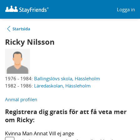
Logga in
Startsida
Ricky Nilsson
1976 - 1984:
Ballingslövs skola, Hässleholm
1982 - 1986:
Läredaskolan, Hässleholm
Anmäl profilen
Registrera dig gratis för att få veta mer
om Ricky:
Kvinna
Man
Annat
Vill ej ange