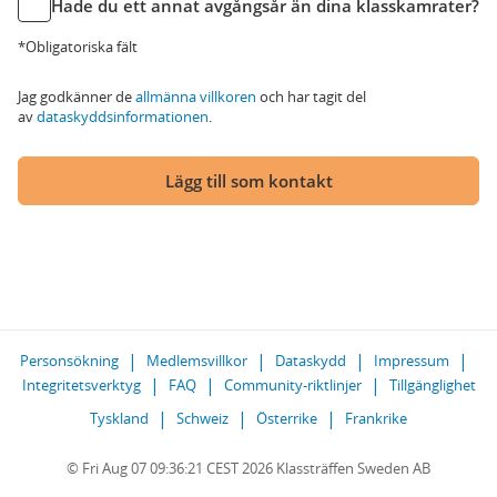
Hade du ett annat avgångsår än dina klasskamrater?
*Obligatoriska fält
Jag godkänner de
allmänna villkoren
och har tagit del
av
dataskyddsinformationen
.
Lägg till som kontakt
Personsökning
Medlemsvillkor
Dataskydd
Impressum
Integritetsverktyg
FAQ
Community-riktlinjer
Tillgänglighet
Tyskland
Schweiz
Österrike
Frankrike
© Fri Aug 07 09:36:21 CEST 2026 Klassträffen Sweden AB