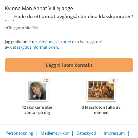
Kvinna
Man
Annat
Vill ej ange
Hade du ett annat avgångsår än dina klasskamrater?
*Obligatoriska fält
Jag godkänner de
allmänna villkoren
och har tagit del
av
dataskyddsinformationen
.
Lägg till som kontakt
42
3
42 skolkamrater
3 klassfoton fulla av
väntar på dig
minnen
Personsökning
Medlemsvillkor
Dataskydd
Impressum