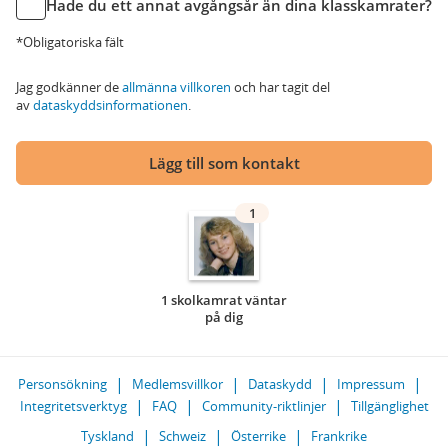
Hade du ett annat avgångsår än dina klasskamrater?
*Obligatoriska fält
Jag godkänner de
allmänna villkoren
och har tagit del
av
dataskyddsinformationen
.
Lägg till som kontakt
1
1 skolkamrat väntar
på dig
Personsökning
Medlemsvillkor
Dataskydd
Impressum
Integritetsverktyg
FAQ
Community-riktlinjer
Tillgänglighet
Tyskland
Schweiz
Österrike
Frankrike