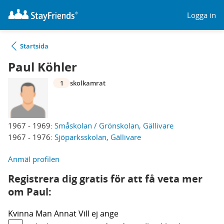
Logga in
Startsida
Paul Köhler
1
skolkamrat
1967 - 1969:
Småskolan / Grönskolan, Gällivare
1967 - 1976:
Sjöparksskolan, Gällivare
Anmäl profilen
Registrera dig gratis för att få veta mer
om Paul:
Kvinna
Man
Annat
Vill ej ange