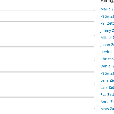
Vanlig
Maria
Z
Peter
Ze
Per
Zet
Jimmy
Z
Mikael
Johan
Z
Fredrik
Christi
Daniel
Peter
Ze
Lena
Ze
Lars
Zet
Eva
Zet
Anna
Z
Mats
Za