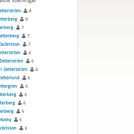
aste sökningar
etterström
8
tterberg
8
terberg
7
etterberg
7
Zackrisson
7
etterström
6
Zetterström
6
an
Zetterström
6
Zetterlund
6
ttergren
6
tterberg
6
terberg
6
terberg
6
ekoviq
6
ckrisson
6