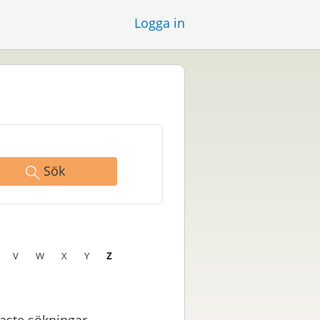
Logga in
Sök
V
W
X
Y
Z