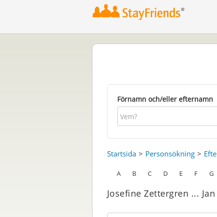
Förnamn och/eller efternamn
Startsida
Personsökning
Eft
A
B
C
D
E
F
G
Josefine Zettergren ... Ja