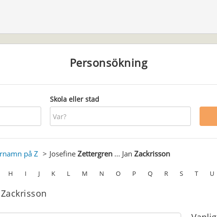
Personsökning
Skola eller stad
ernamn på Z
Josefine
Zettergren
... Jan
Zackrisson
H
I
J
K
L
M
N
O
P
Q
R
S
T
U
n Zackrisson