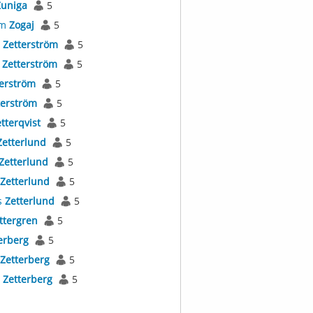
Zuniga
5
im
Zogaj
5
s
Zetterström
5
t
Zetterström
5
terström
5
terström
5
tterqvist
5
Zetterlund
5
Zetterlund
5
Zetterlund
5
s
Zetterlund
5
ttergren
5
erberg
5
Zetterberg
5
s
Zetterberg
5