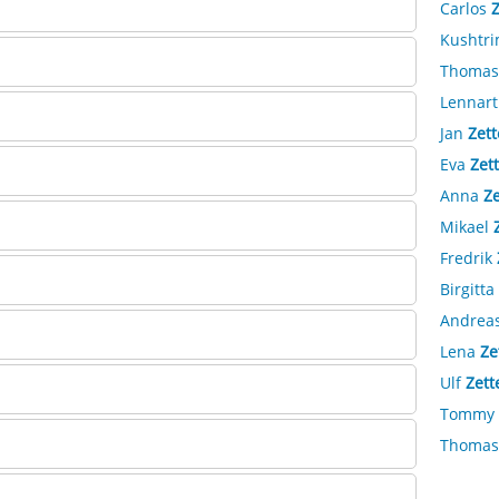
Carlos
Kushtr
Thoma
Lennar
Jan
Zet
Eva
Zet
Anna
Ze
Mikael
Fredrik
Birgitta
Andrea
Lena
Ze
Ulf
Zett
Tommy
Thoma