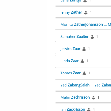
Lena
Zuniga
1
Jenny
Zäther
1
Monica
ZätherJohansson
... 
Samaher
Zaaiter
1
Jessica
Zaar
1
Linda
Zaar
1
Tomas
Zaar
1
Yad
ZabangSalah
... Yad
Zaba
Malin
Zachrisson
1
Jan
Zackrisson
4