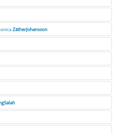
Monica
ZätherJohansson
ngSalah