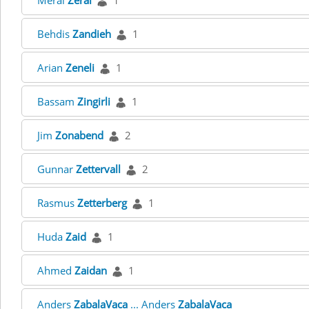
Meral
Zerai
1
Behdis
Zandieh
1
Arian
Zeneli
1
Bassam
Zingirli
1
Jim
Zonabend
2
Gunnar
Zettervall
2
Rasmus
Zetterberg
1
Huda
Zaid
1
Ahmed
Zaidan
1
Anders
ZabalaVaca
... Anders
ZabalaVaca