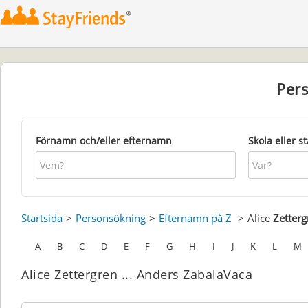
Per
Förnamn och/eller efternamn
Skola eller s
Startsida
Personsökning
Efternamn på Z
Alice
Zetterg
A
B
C
D
E
F
G
H
I
J
K
L
M
Alice Zettergren ... Anders ZabalaVaca