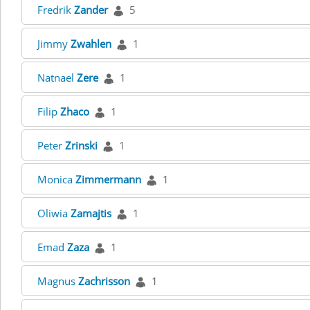
Fredrik
Zander
5
Jimmy
Zwahlen
1
Natnael
Zere
1
Filip
Zhaco
1
Peter
Zrinski
1
Monica
Zimmermann
1
Oliwia
Zamajtis
1
Emad
Zaza
1
Magnus
Zachrisson
1