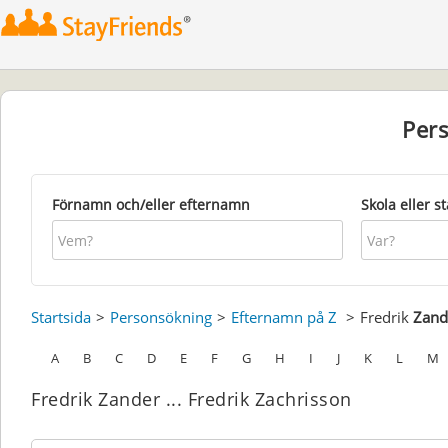
Per
Förnamn och/eller efternamn
Skola eller s
Startsida
Personsökning
Efternamn på Z
Fredrik
Zand
A
B
C
D
E
F
G
H
I
J
K
L
M
Fredrik Zander ... Fredrik Zachrisson