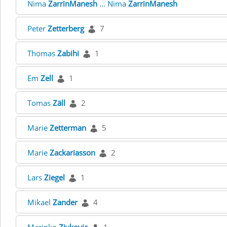
Nima
ZarrinManesh
... Nima
ZarrinManesh
Peter
Zetterberg
7
Thomas
Zabihi
1
Em
Zell
1
Tomas
Zäll
2
Marie
Zetterman
5
Marie
Zackariasson
2
Lars
Ziegel
1
Mikael
Zander
4