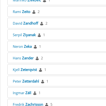
Marinko
Zivkovic
1
Rami
Zeito
2
David
Zandhoff
2
Serpil
Ziyanak
1
Neron
Zeka
1
Hans
Zander
2
Kjell
Zeterqvist
1
Peter
Zetterdahl
1
Ingmar
Zäll
1
Fredrik
Zachrisson
5