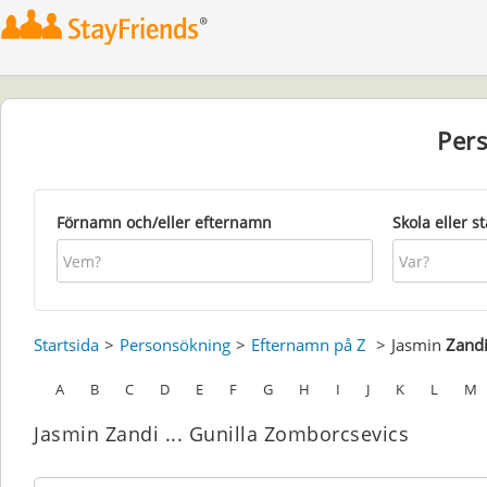
Per
Förnamn och/eller efternamn
Skola eller s
Startsida
Personsökning
Efternamn på Z
Jasmin
Zand
A
B
C
D
E
F
G
H
I
J
K
L
M
Jasmin Zandi ... Gunilla Zomborcsevics