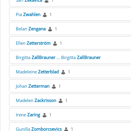
Sari
Zekavica
1
Pia
Zwahlen
1
Belan
Zengana
1
Ellen
Zetterström
1
Birgitta
ZallBrauner
... Birgitta
ZallBrauner
Madeleine
Zetterblad
1
Johan
Zetterman
1
Madelen
Zackrisson
1
Irene
Zaring
1
Gunilla
Zomborcsevics
1