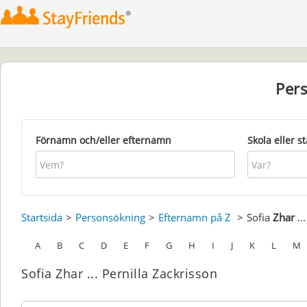
Per
Förnamn och/eller efternamn
Skola eller s
Startsida
Personsökning
Efternamn på Z
Sofia
Zhar
..
A
B
C
D
E
F
G
H
I
J
K
L
M
Sofia Zhar ... Pernilla Zackrisson