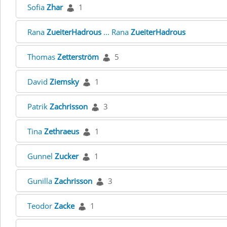
Sofia
Zhar
1
Rana
ZueiterHadrous
... Rana
ZueiterHadrous
Thomas
Zetterström
5
David
Ziemsky
1
Patrik
Zachrisson
3
Tina
Zethraeus
1
Gunnel
Zucker
1
Gunilla
Zachrisson
3
Teodor
Zacke
1