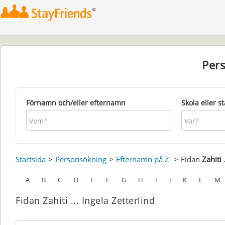
Per
Förnamn och/eller efternamn
Skola eller s
Startsida
Personsökning
Efternamn på Z
Fidan
Zahiti
.
A
B
C
D
E
F
G
H
I
J
K
L
M
Fidan Zahiti ... Ingela Zetterlind