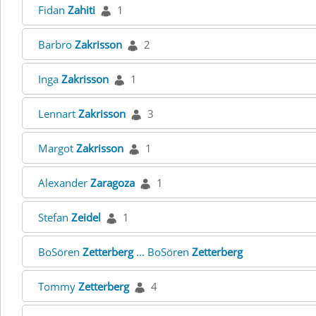
Fidan
Zahiti
1
Barbro
Zakrisson
2
Inga
Zakrisson
1
Lennart
Zakrisson
3
Margot
Zakrisson
1
Alexander
Zaragoza
1
Stefan
Zeidel
1
BoSören
Zetterberg
... BoSören
Zetterberg
Tommy
Zetterberg
4