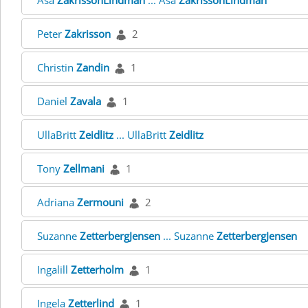
Åsa
ZakrissonLindman
... Åsa
ZakrissonLindman
Peter
Zakrisson
2
Christin
Zandin
1
Daniel
Zavala
1
UllaBritt
Zeidlitz
... UllaBritt
Zeidlitz
Tony
Zellmani
1
Adriana
Zermouni
2
Suzanne
ZetterbergJensen
... Suzanne
ZetterbergJensen
Ingalill
Zetterholm
1
Ingela
Zetterlind
1