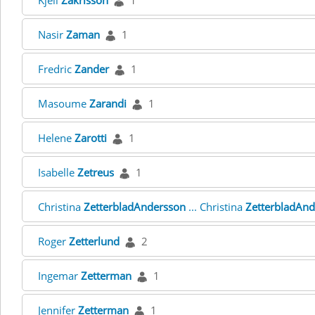
Kjell
Zakrisson
1
Nasir
Zaman
1
Fredric
Zander
1
Masoume
Zarandi
1
Helene
Zarotti
1
Isabelle
Zetreus
1
Christina
ZetterbladAndersson
... Christina
ZetterbladAn
Roger
Zetterlund
2
Ingemar
Zetterman
1
Jennifer
Zetterman
1