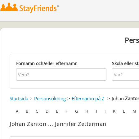
Per
Förnamn och/eller efternamn
Skola eller s
Startsida
Personsökning
Efternamn på Z
Johan
Zanto
A
B
C
D
E
F
G
H
I
J
K
L
M
Johan Zanton ... Jennifer Zetterman