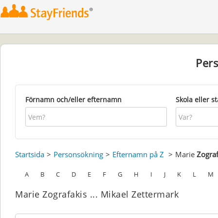
Per
Förnamn och/eller efternamn
Skola eller s
Startsida
Personsökning
Efternamn på Z
Marie
Zograf
A
B
C
D
E
F
G
H
I
J
K
L
M
Marie Zografakis ... Mikael Zettermark