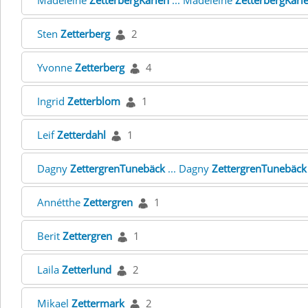
Madeleine
ZetterbergKarlén
... Madeleine
ZetterbergKarl
Sten
Zetterberg
2
Yvonne
Zetterberg
4
Ingrid
Zetterblom
1
Leif
Zetterdahl
1
Dagny
ZettergrenTunebäck
... Dagny
ZettergrenTunebäck
Annétthe
Zettergren
1
Berit
Zettergren
1
Laila
Zetterlund
2
Mikael
Zettermark
2