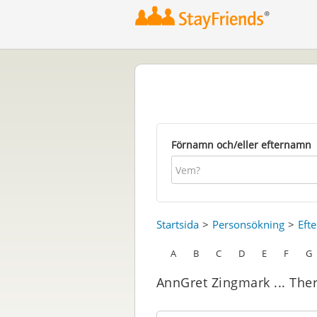
Förnamn och/eller efternamn
Startsida
Personsökning
Eft
A
B
C
D
E
F
G
AnnGret Zingmark ... The