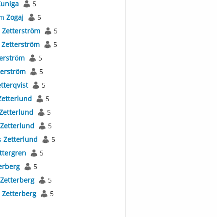
Zuniga
5
im
Zogaj
5
s
Zetterström
5
t
Zetterström
5
terström
5
terström
5
tterqvist
5
Zetterlund
5
Zetterlund
5
Zetterlund
5
s
Zetterlund
5
ttergren
5
erberg
5
Zetterberg
5
s
Zetterberg
5