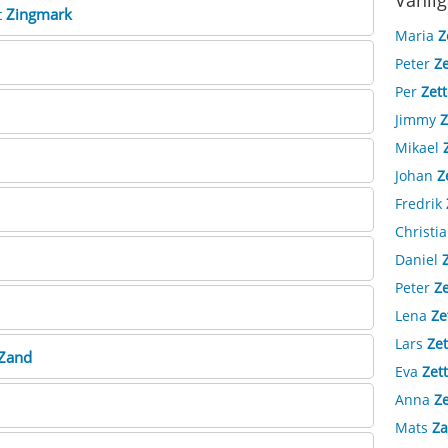
Vanlig
t
Zingmark
Maria
Z
Peter
Ze
Per
Zet
Jimmy
Z
Mikael
Johan
Z
Fredrik
Christi
Daniel
Peter
Ze
Lena
Ze
Lars
Zet
Zand
Eva
Zet
Anna
Z
Mats
Za