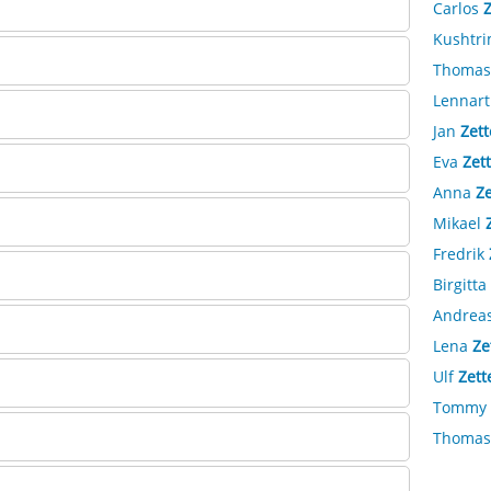
Carlos
Kushtr
Thoma
Lennar
Jan
Zet
Eva
Zet
Anna
Ze
Mikael
Fredrik
Birgitta
Andrea
Lena
Ze
Ulf
Zett
Tommy
Thoma