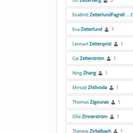
Ulf
Zetterberg
5
EvaBritt
ZetterlundFagrell
... 
Eva
Zetterlund
7
Lennart
Zetterqvist
1
Cai
Zetterström
1
Ning
Zhang
1
Mirsad
Zhilivoda
1
Thomas
Zigounas
1
Olle
Zinnerström
1
Therese
Zirkelbach
1