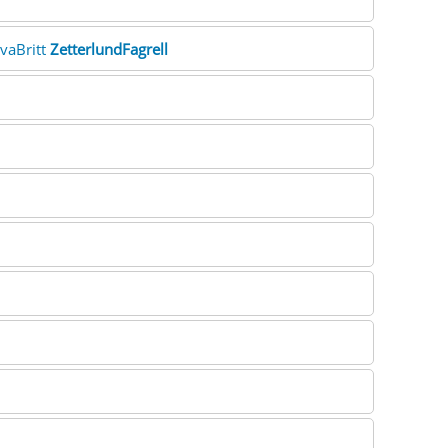
EvaBritt
ZetterlundFagrell