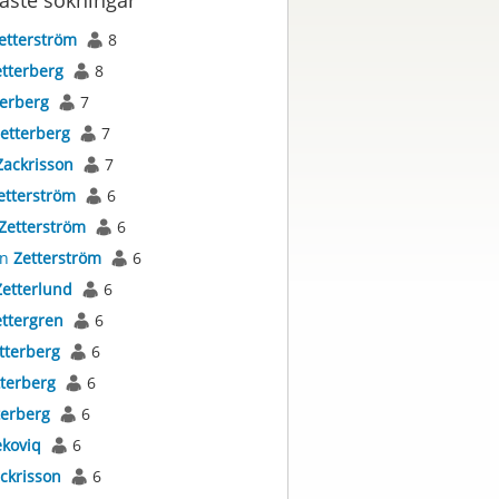
aste sökningar
etterström
8
tterberg
8
terberg
7
etterberg
7
Zackrisson
7
etterström
6
Zetterström
6
an
Zetterström
6
Zetterlund
6
ttergren
6
tterberg
6
terberg
6
terberg
6
ekoviq
6
ckrisson
6