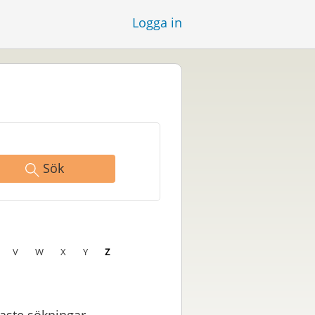
Logga in
Sök
V
W
X
Y
Z