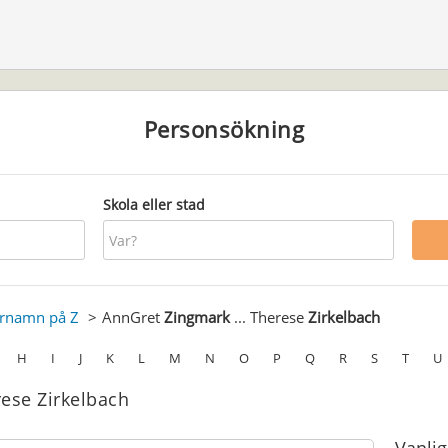
Personsökning
Skola eller stad
ernamn på Z
AnnGret
Zingmark
... Therese
Zirkelbach
H
I
J
K
L
M
N
O
P
Q
R
S
T
U
rese Zirkelbach