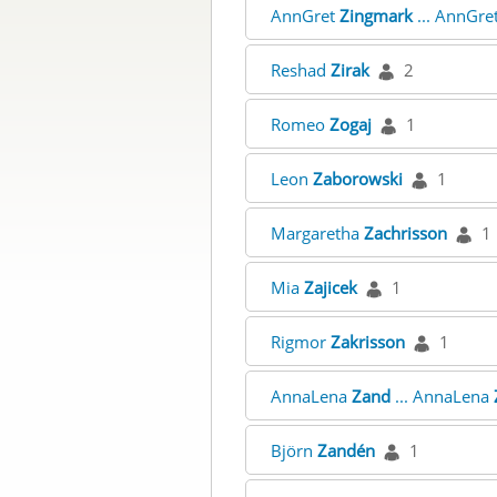
AnnGret
Zingmark
... AnnGre
Reshad
Zirak
2
Romeo
Zogaj
1
Leon
Zaborowski
1
Margaretha
Zachrisson
1
Mia
Zajicek
1
Rigmor
Zakrisson
1
AnnaLena
Zand
... AnnaLena
Björn
Zandén
1