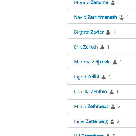
Morato
Zanome
1
Navid
Zarrinmanesh
1
Birgitta
Zavier
1
Erik
Zeiloth
1
Merima
Zeljkovic
1
Ingrid
Zellbi
1
Camilla
Zenthio
1
Maria
Zethraeus
2
Inger
Zetterberg
2