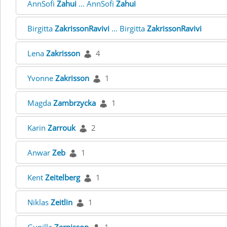
AnnSofi
Zahui
... AnnSofi
Zahui
Birgitta
ZakrissonRavivi
... Birgitta
ZakrissonRavivi
Lena
Zakrisson
4
Yvonne
Zakrisson
1
Magda
Zambrzycka
1
Karin
Zarrouk
2
Anwar
Zeb
1
Kent
Zeitelberg
1
Niklas
Zeitlin
1