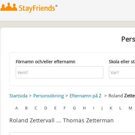
Per
Förnamn och/eller efternamn
Skola eller s
Startsida
Personsökning
Efternamn på Z
Roland
Zette
A
B
C
D
E
F
G
H
I
J
K
L
M
Roland Zettervall ... Thomas Zetterman