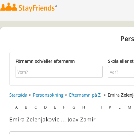
Per
Förnamn och/eller efternamn
Skola eller s
Startsida
Personsökning
Efternamn på Z
Emira
Zelenj
A
B
C
D
E
F
G
H
I
J
K
L
M
Emira Zelenjakovic ... Joav Zamir