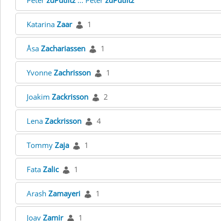
Peter
zuPutlitz
... Peter
zuPutlitz
Katarina
Zaar
1
Åsa
Zachariassen
1
Yvonne
Zachrisson
1
Joakim
Zackrisson
2
Lena
Zackrisson
4
Tommy
Zaja
1
Fata
Zalic
1
Arash
Zamayeri
1
Joav
Zamir
1