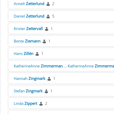
Anneli
Zetterlund
2
Daniel
Zetterlund
5
Krister
Zettervall
1
Bente
Ziemann
1
Hans
Zillén
1
KatherineAnne
Zimmerman
... KatherineAnne
Zimmerm
Hannah
Zingmark
1
Stefan
Zingmark
1
Linda
Zippert
2