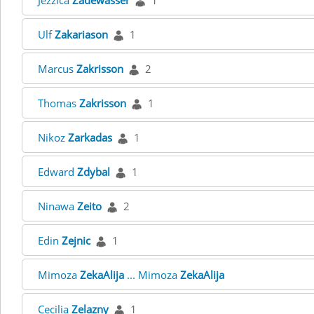
Jezzica
Zadewasser
1
Ulf
Zakariason
1
Marcus
Zakrisson
2
Thomas
Zakrisson
1
Nikoz
Zarkadas
1
Edward
Zdybal
1
Ninawa
Zeito
2
Edin
Zejnic
1
Mimoza
ZekaAlija
... Mimoza
ZekaAlija
Cecilia
Zelazny
1