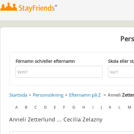
Per
Förnamn och/eller efternamn
Skola eller s
Startsida
Personsökning
Efternamn på Z
Anneli
Zette
A
B
C
D
E
F
G
H
I
J
K
L
M
Anneli Zetterlund ... Cecilia Zelazny