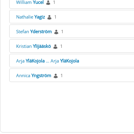
William
Yucel
1
Nathalie
Yagiz
1
Stefan
Yderström
1
Kristian
Ylijääskö
1
Arja
YläKojola
... Arja
YläKojola
Annica
Yngström
1