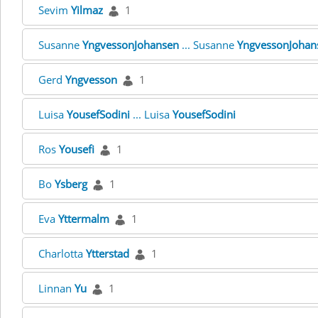
Sevim
Yilmaz
1
Susanne
YngvessonJohansen
... Susanne
YngvessonJohan
Gerd
Yngvesson
1
Luisa
YousefSodini
... Luisa
YousefSodini
Ros
Yousefi
1
Bo
Ysberg
1
Eva
Yttermalm
1
Charlotta
Ytterstad
1
Linnan
Yu
1