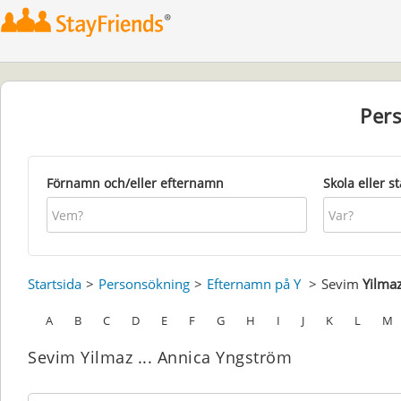
Per
Förnamn och/eller efternamn
Skola eller s
Startsida
Personsökning
Efternamn på Y
Sevim
Yilma
A
B
C
D
E
F
G
H
I
J
K
L
M
Sevim Yilmaz ... Annica Yngström