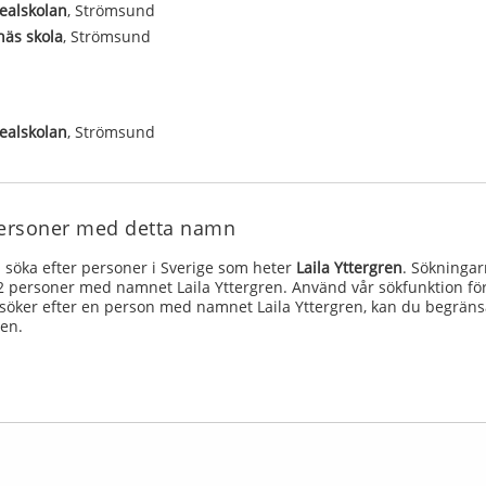
ealskolan
, Strömsund
äs skola
, Strömsund
ealskolan
, Strömsund
a personer med detta namn
söka efter personer i Sverige som heter
Laila Yttergren
. Sökningar
t 2 personer med namnet Laila Yttergren. Använd vår sökfunktion för
öker efter en person med namnet Laila Yttergren, kan du begräns
gen.